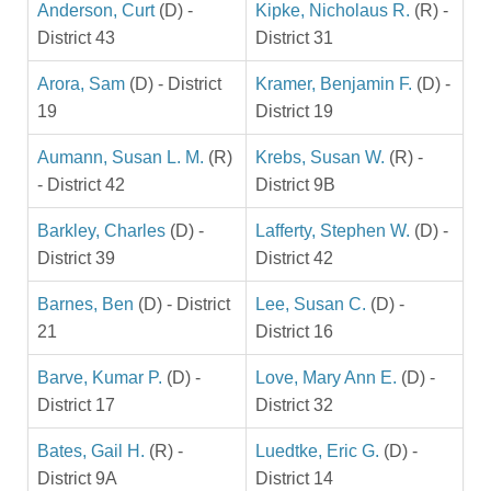
Anderson, Curt
(D) -
Kipke, Nicholaus R.
(R) -
District 43
District 31
Arora, Sam
(D) - District
Kramer, Benjamin F.
(D) -
19
District 19
Aumann, Susan L. M.
(R)
Krebs, Susan W.
(R) -
- District 42
District 9B
Barkley, Charles
(D) -
Lafferty, Stephen W.
(D) -
District 39
District 42
Barnes, Ben
(D) - District
Lee, Susan C.
(D) -
21
District 16
Barve, Kumar P.
(D) -
Love, Mary Ann E.
(D) -
District 17
District 32
Bates, Gail H.
(R) -
Luedtke, Eric G.
(D) -
District 9A
District 14