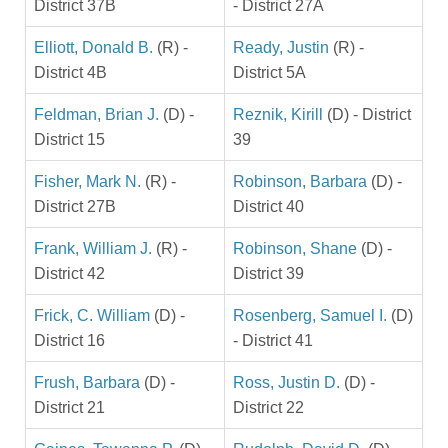
District 37B
- District 27A
Elliott, Donald B.
(R) -
Ready, Justin
(R) -
District 4B
District 5A
Feldman, Brian J.
(D) -
Reznik, Kirill
(D) - District
District 15
39
Fisher, Mark N.
(R) -
Robinson, Barbara
(D) -
District 27B
District 40
Frank, William J.
(R) -
Robinson, Shane
(D) -
District 42
District 39
Frick, C. William
(D) -
Rosenberg, Samuel I.
(D)
District 16
- District 41
Frush, Barbara
(D) -
Ross, Justin D.
(D) -
District 21
District 22