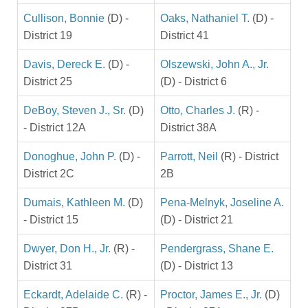
Cullison, Bonnie
(D) -
Oaks, Nathaniel T.
(D) -
District 19
District 41
Davis, Dereck E.
(D) -
Olszewski, John A., Jr.
District 25
(D) - District 6
DeBoy, Steven J., Sr.
(D)
Otto, Charles J.
(R) -
- District 12A
District 38A
Donoghue, John P.
(D) -
Parrott, Neil
(R) - District
District 2C
2B
Dumais, Kathleen M.
(D)
Pena-Melnyk, Joseline A.
- District 15
(D) - District 21
Dwyer, Don H., Jr.
(R) -
Pendergrass, Shane E.
District 31
(D) - District 13
Eckardt, Adelaide C.
(R) -
Proctor, James E., Jr.
(D)