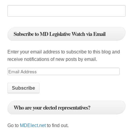
Subscribe to MD Legislative Watch via Email
Enter your email address to subscribe to this blog and
receive notifications of new posts by email.
E
m
a
i
l
Who are your elected representatives?
A
d
d
Go to
MDElect.net
to find out.
r