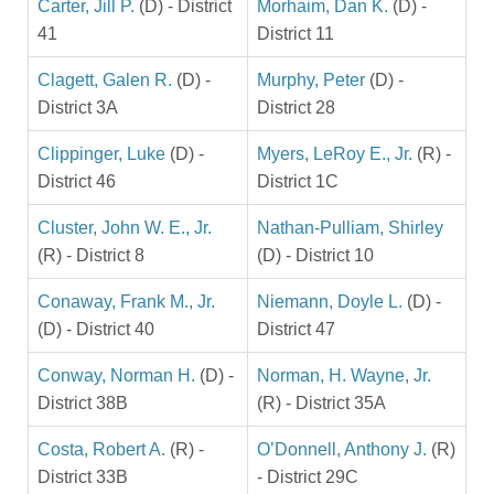
Carter, Jill P.
(D) - District
Morhaim, Dan K.
(D) -
41
District 11
Clagett, Galen R.
(D) -
Murphy, Peter
(D) -
District 3A
District 28
Clippinger, Luke
(D) -
Myers, LeRoy E., Jr.
(R) -
District 46
District 1C
Cluster, John W. E., Jr.
Nathan-Pulliam, Shirley
(R) - District 8
(D) - District 10
Conaway, Frank M., Jr.
Niemann, Doyle L.
(D) -
(D) - District 40
District 47
Conway, Norman H.
(D) -
Norman, H. Wayne, Jr.
District 38B
(R) - District 35A
Costa, Robert A.
(R) -
O’Donnell, Anthony J.
(R)
District 33B
- District 29C