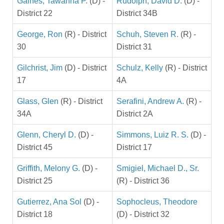
Gaines, Tawanna P.
(D) -
Rudolph, David D.
(D) -
District 22
District 34B
George, Ron
(R) - District
Schuh, Steven R.
(R) -
30
District 31
Gilchrist, Jim
(D) - District
Schulz, Kelly
(R) - District
17
4A
Glass, Glen
(R) - District
Serafini, Andrew A.
(R) -
34A
District 2A
Glenn, Cheryl D.
(D) -
Simmons, Luiz R. S.
(D) -
District 45
District 17
Griffith, Melony G.
(D) -
Smigiel, Michael D., Sr.
District 25
(R) - District 36
Gutierrez, Ana Sol
(D) -
Sophocleus, Theodore
District 18
(D) - District 32