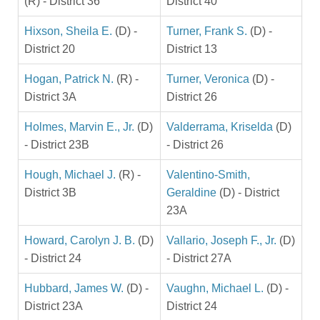
(R) - District 36
District 40
Hixson, Sheila E.
(D) -
Turner, Frank S.
(D) -
District 20
District 13
Hogan, Patrick N.
(R) -
Turner, Veronica
(D) -
District 3A
District 26
Holmes, Marvin E., Jr.
(D)
Valderrama, Kriselda
(D)
- District 23B
- District 26
Hough, Michael J.
(R) -
Valentino-Smith,
District 3B
Geraldine
(D) - District
23A
Howard, Carolyn J. B.
(D)
Vallario, Joseph F., Jr.
(D)
- District 24
- District 27A
Hubbard, James W.
(D) -
Vaughn, Michael L.
(D) -
District 23A
District 24