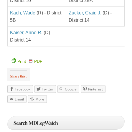
District 10
District 29A
Kach, Wade
(R) - District
Zucker, Craig J.
(D) -
5B
District 14
Kaiser, Anne R.
(D) -
District 14
Print
PDF
Share this:
Facebook
Twitter
Google
Pinterest
Email
More
Search MDLegWatch