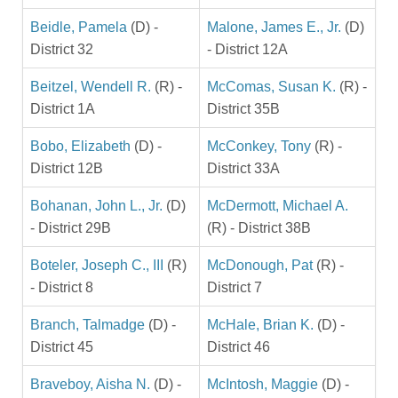
Beidle, Pamela
(D) -
Malone, James E., Jr.
(D)
District 32
- District 12A
Beitzel, Wendell R.
(R) -
McComas, Susan K.
(R) -
District 1A
District 35B
Bobo, Elizabeth
(D) -
McConkey, Tony
(R) -
District 12B
District 33A
Bohanan, John L., Jr.
(D)
McDermott, Michael A.
- District 29B
(R) - District 38B
Boteler, Joseph C., III
(R)
McDonough, Pat
(R) -
- District 8
District 7
Branch, Talmadge
(D) -
McHale, Brian K.
(D) -
District 45
District 46
Braveboy, Aisha N.
(D) -
McIntosh, Maggie
(D) -