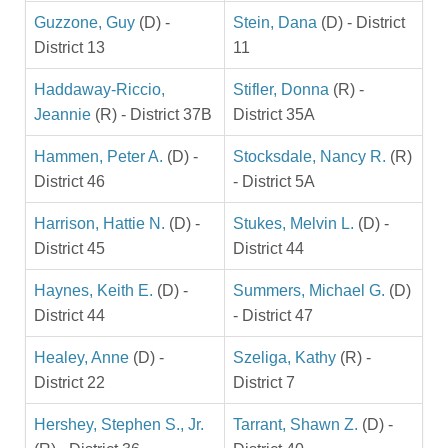
Guzzone, Guy
(D) -
Stein, Dana
(D) - District
District 13
11
Haddaway-Riccio,
Stifler, Donna
(R) -
Jeannie
(R) - District 37B
District 35A
Hammen, Peter A.
(D) -
Stocksdale, Nancy R.
(R)
District 46
- District 5A
Harrison, Hattie N.
(D) -
Stukes, Melvin L.
(D) -
District 45
District 44
Haynes, Keith E.
(D) -
Summers, Michael G.
(D)
District 44
- District 47
Healey, Anne
(D) -
Szeliga, Kathy
(R) -
District 22
District 7
Hershey, Stephen S., Jr.
Tarrant, Shawn Z.
(D) -